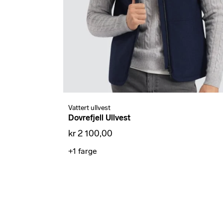
Vattert ullvest
Dovrefjell Ullvest
kr 2 100,00
+1
farge