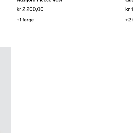
kr 2 200,00
kr 
+1
farge
+2