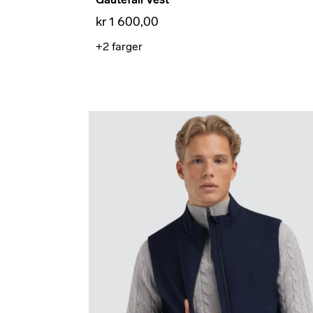
kr 1 600,00
+2
farger