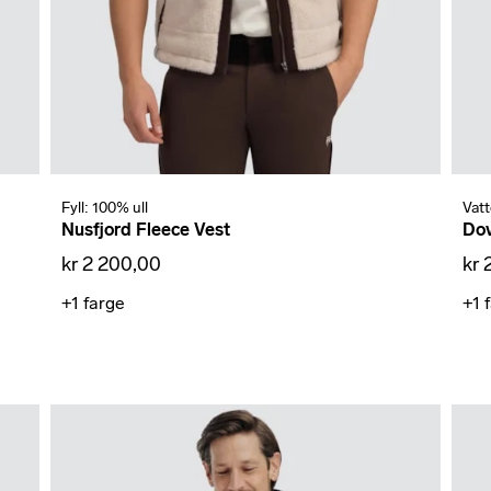
Fyll: 100% ull
Vatt
Nusfjord Fleece Vest
Dov
kr 2 200,00
kr 
+1
farge
+1