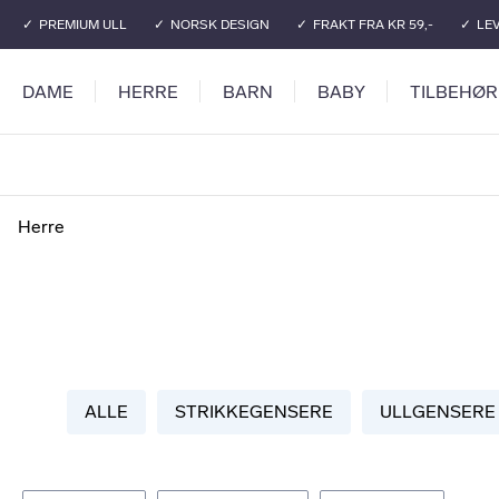
Gå til hovedinnhold
Gå til hovedmeny
PREMIUM ULL
NORSK DESIGN
FRAKT FRA KR 59,-
LEV
DAME
HERRE
BARN
BABY
TILBEHØR
Herre
ALLE
STRIKKEGENSERE
ULLGENSERE