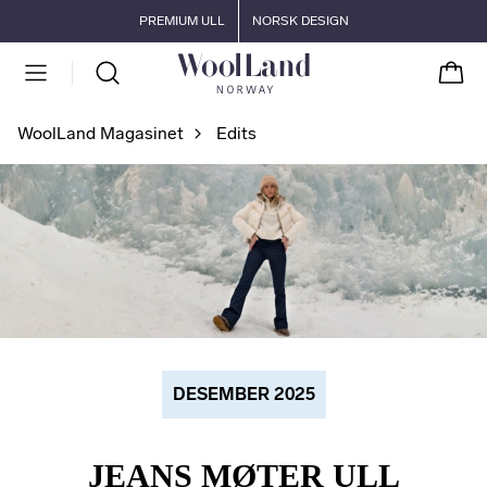
Gå til hovedinnhold
Gå til hovedmeny
PREMIUM ULL
NORSK DESIGN
Handl
WoolLand Magasinet
Edits
DESEMBER 2025
JEANS MØTER ULL