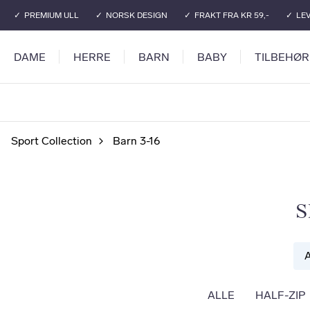
Gå til hovedinnhold
Gå til hovedmeny
PREMIUM ULL
NORSK DESIGN
FRAKT FRA KR 59,-
LEV
DAME
HERRE
BARN
BABY
TILBEHØR
Sport Collection
Barn 3-16
S
ALLE
HALF-ZIP