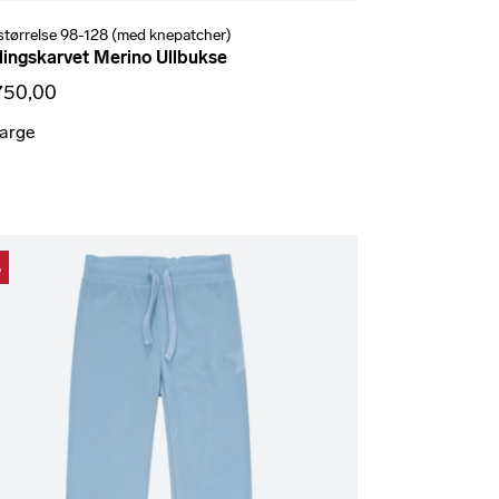
størrelse 98-128 (med knepatcher)
lingskarvet Merino Ullbukse
750,00
farge
%