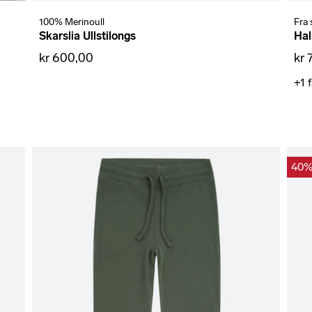
100% Merinoull
Fra 
Skarslia Ullstilongs
Hal
kr 600,00
kr 
+1
40