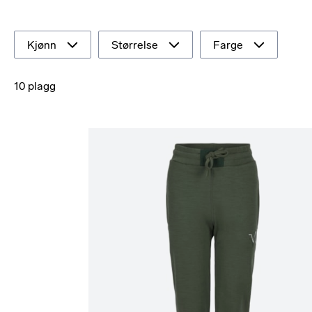
Kjønn
Størrelse
Farge
10 plagg