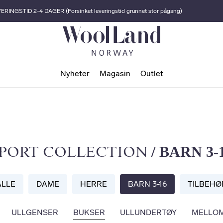
ERINGSTID 2-4 DAGER (Forsinket leveringstid grunnet stor pågang)
Nyheter
Magasin
Outlet
/ BARN 3-
PORT COLLECTION
ALLE
DAME
HERRE
BARN 3-16
TILBEHØ
ULLGENSER
BUKSER
ULLUNDERTØY
MELLO