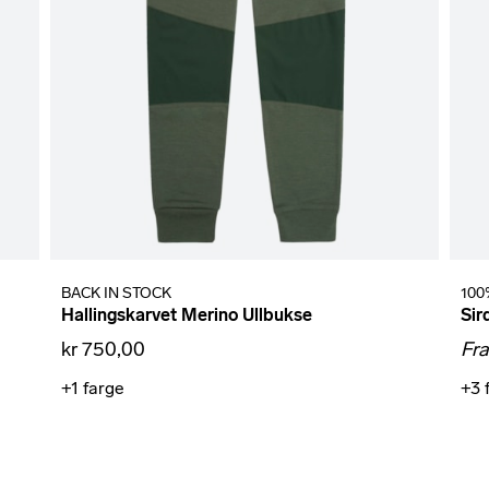
BACK IN STOCK
100
Hallingskarvet Merino Ullbukse
Sir
kr 750,00
Fr
+1
farge
+3