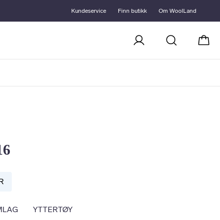
Kundeservice
Finn butikk
Om WoolLand
Handl
16
R
MLAG
YTTERTØY