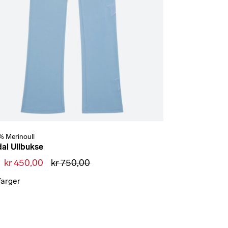
% Merinoull
dal Ullbukse
a
kr 450,00
kr 750,00
farger