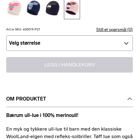
Still et spørsmål (0)
Art.nr SKU: 400019-P21
Velg størrelse
Velg størrelse
LEGG I HANDLEKURV
OM PRODUKTET
Bærum ull-lue i 100% merinoull!
En myk og tykkere ull-lue til barn med den klassiske
WoolLand-elgen med refleks-solbriller. Tøff lue som også