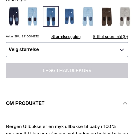
Størrelsesguide
Still et spørsmål (0)
Art.nr SKU: 211000-B32
Velg størrelse
Velg størrelse
LEGG I HANDLEKURV
OM PRODUKTET
Bergen Ullbukse er en myk ullbukse til baby i 100 %
merinoull. Ullen er skånsom mot huden og holder babyen