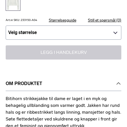
Størrelsesguide
Still et spørsmål (0)
Art.nr SKU: 233150-A04
Velg størrelse
Velg størrelse
LEGG I HANDLEKURV
OM PRODUKTET
Bitihorn strikkejakke til dame er laget i en myk og
behagelig ullblanding som varmer godt. Jakken har rund
hals og er ribbestrikket langs linning, mansjetter og hals.
Søte flettedetaljer ved skuldrene og knapper i front gir
den et feminint og gjennomført uttrykk.