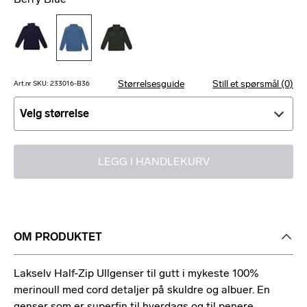
Størrelsesguide
Still et spørsmål (0)
Art.nr SKU: 233016-B36
Velg størrelse
Velg størrelse
LEGG I HANDLEKURV
OM PRODUKTET
Lakselv Half-Zip Ullgenser til gutt i mykeste 100%
merinoull med cord detaljer på skuldre og albuer. En
genser som er superfin til hverdags og til penere