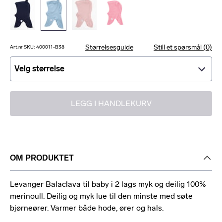
Størrelsesguide
Still et spørsmål (0)
Art.nr SKU: 400011-B38
Velg størrelse
Velg størrelse
LEGG I HANDLEKURV
OM PRODUKTET
Levanger Balaclava til baby i 2 lags myk og deilig 100%
merinoull. Deilig og myk lue til den minste med søte
bjørneører. Varmer både hode, ører og hals.