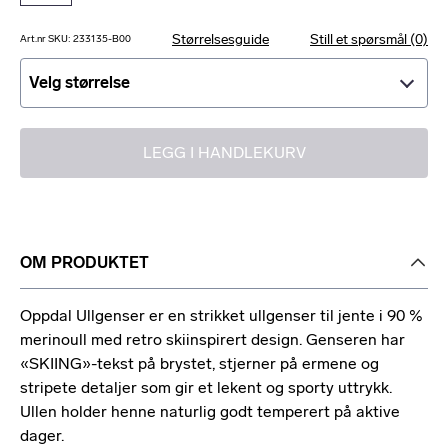
Størrelsesguide
Still et spørsmål (0)
Art.nr SKU: 233135-B00
Velg størrelse
Velg størrelse
LEGG I HANDLEKURV
OM PRODUKTET
Oppdal Ullgenser er en strikket ullgenser til jente i 90 %
merinoull med retro skiinspirert design. Genseren har
«SKIING»-tekst på brystet, stjerner på ermene og
stripete detaljer som gir et lekent og sporty uttrykk.
Ullen holder henne naturlig godt temperert på aktive
dager.