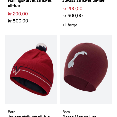
Hallingskarvet strikket
Juvass strikket ull-lue
ull-lue
kr 200,00
kr 200,00
kr 500,00
kr 500,00
+1
farge
Barn
Barn