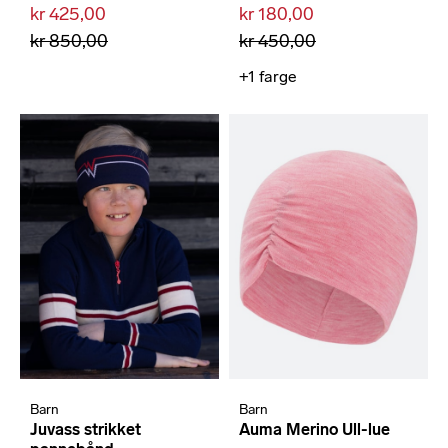
kr 425,00
kr 180,00
kr 850,00
kr 450,00
+1
farge
Barn
Barn
Juvass strikket
Auma Merino Ull-lue