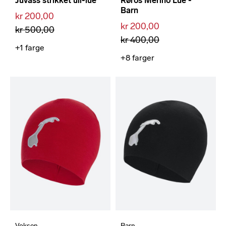
Juvass strikket ull-lue
Røros Merino Lue -
Barn
kr 200,00
kr 200,00
kr 500,00
kr 400,00
+1
farge
+8
farger
Voksen
Barn