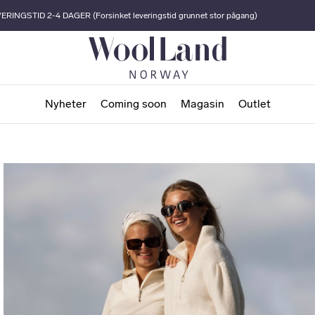
ERINGSTID 2-4 DAGER (Forsinket leveringstid grunnet stor pågang)
Nyheter
Coming soon
Magasin
Outlet