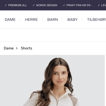
Gå til hovedinnhold
Gå til hovedmeny
PREMIUM ULL
NORSK DESIGN
FRAKT FRA KR 59,-
LEV
DAME
HERRE
BARN
BABY
TILBEHØR
Dame
Shorts