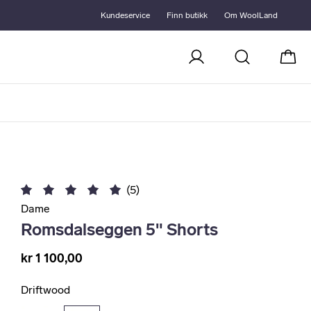
Kundeservice
Finn butikk
Om WoolLand
Handl
(5)
Dame
Romsdalseggen 5" Shorts
kr 1 100,00
Driftwood