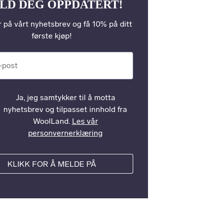
LD DEG OPPDATERT!
 på vårt nyhetsbrev og få 10% på ditt
første kjøp!
st
Ja, jeg samtykker til å motta
nyhetsbrev og tilpasset innhold fra
WoolLand.
Les vår
personvernerklæring
KLIKK FOR Å MELDE PÅ