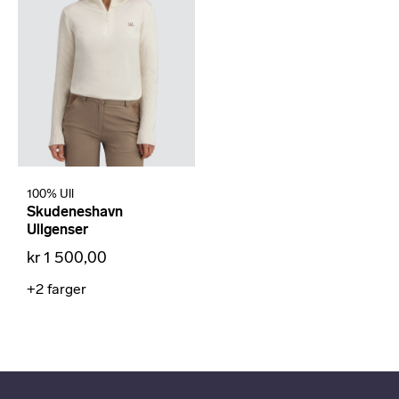
100% Ull
Skudeneshavn
Ullgenser
kr 1 500,00
+2
farger