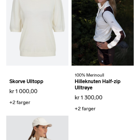
100% Merinoull
Skorve Ulltopp
Hilleknuten Half-zip
Ulltrøye
kr 1 000,00
kr 1 300,00
+2
farger
+2
farger