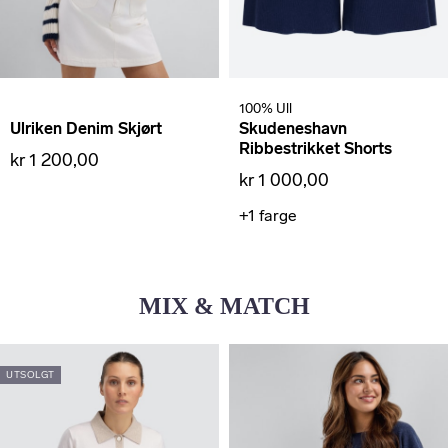
100% Ull
Ulriken Denim Skjørt
Skudeneshavn
Ribbestrikket Shorts
kr 1 200,00
kr 1 000,00
+1
farge
MIX & MATCH
UTSOLGT