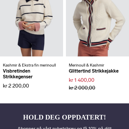
Kashmir & Ekstra fin merinoull
Merinoull & Kashmir
Visbretinden
Glittertind Strikkejakke
Strikkegenser
kr 1 400,00
kr 2 200,00
kr 2 000,00
HOLD DEG OPPDATERT!
Abonner på vårt nyhetsbrev og få 10% på ditt