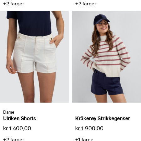
+2
farger
+2
farger
Dame
Ulriken Shorts
Kråkerøy Strikkegenser
kr 1 400,00
kr 1 900,00
+2
farger
+1
farge