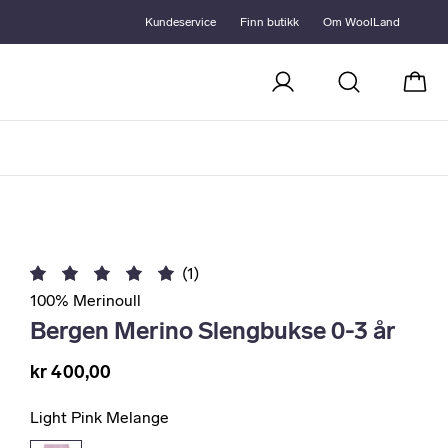
Kundeservice
Finn butikk
Om WoolLand
Handl
(1)
100% Merinoull
Bergen Merino Slengbukse 0-3 år
kr 400,00
Light Pink Melange