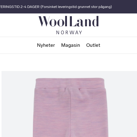
ERINGSTID 2-4 DAGER (Forsinket leveringstid grunnet stor pågang)
Nyheter
Magasin
Outlet