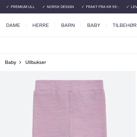
Gå til hovedinnhold
Gå til hovedmeny
PREMIUM ULL
NORSK DESIGN
FRAKT FRA KR 59,-
LEV
DAME
HERRE
BARN
BABY
TILBEHØR
Baby
Ullbukser