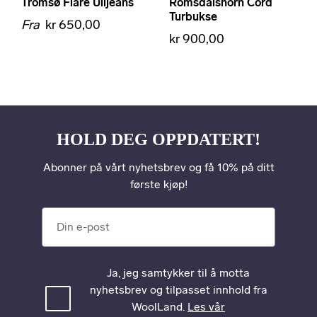
Tromsø Flare Ulljeans
Romsdalshorn Cord
Turbukse
Fra
kr 650,00
kr 900,00
HOLD DEG OPPDATERT!
Abonner på vårt nyhetsbrev og få 10% på ditt
første kjøp!
Din e-post
Ja, jeg samtykker til å motta
nyhetsbrev og tilpasset innhold fra
WoolLand.
Les vår