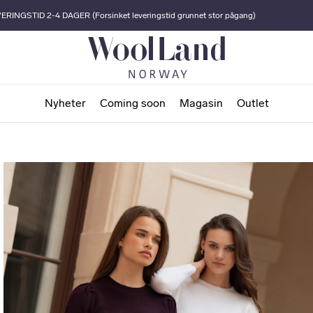
ERINGSTID 2-4 DAGER (Forsinket leveringstid grunnet stor pågang)
Nyheter
Coming soon
Magasin
Outlet