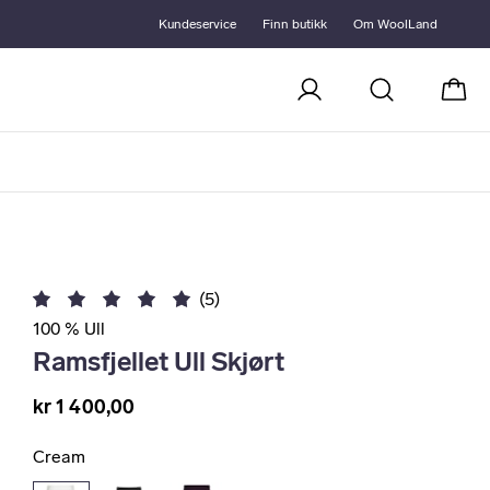
Kundeservice
Finn butikk
Om WoolLand
Handl
(5)
100 % Ull
Ramsfjellet Ull Skjørt
kr 1 400,00
Cream