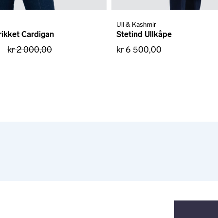
Ull & Kashmir
ikket Cardigan
Stetind Ullkåpe
kr 2 000,00
kr 6 500,00