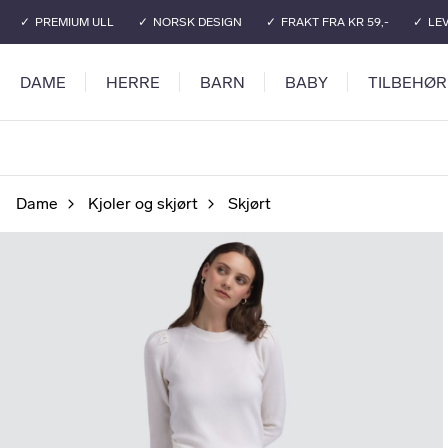
Gå til hovedinnhold
Gå til hovedmeny
PREMIUM ULL
NORSK DESIGN
FRAKT FRA KR 59,-
LEV
DAME
HERRE
BARN
BABY
TILBEHØR
Dame
Kjoler og skjørt
Skjørt