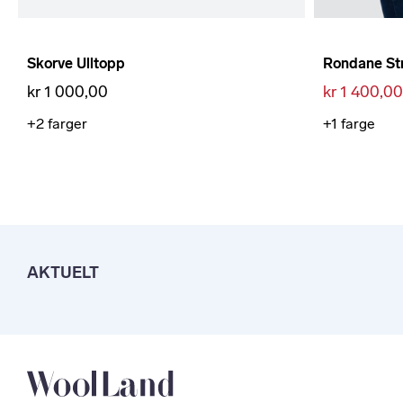
Skorve Ulltopp
Rondane Str
kr 1 000,00
kr 1 400,00
+2
farger
+1
farge
AKTUELT