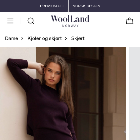
Gå til hovedinnhold
Gå til hovedmeny
PREMIUM ULL
NORSK DESIGN
Handl
Dame
Kjoler og skjørt
Skjørt