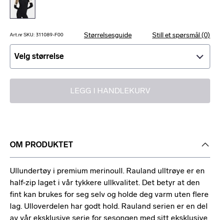
Størrelsesguide
Still et spørsmål (0)
Art.nr SKU: 311089-F00
Velg størrelse
Velg størrelse
LEGG I HANDLEKURV
OM PRODUKTET
Ullundertøy i premium merinoull. Rauland ulltrøye er en
half-zip laget i vår tykkere ullkvalitet. Det betyr at den
fint kan brukes for seg selv og holde deg varm uten flere
lag. Ulloverdelen har godt hold. Rauland serien er en del
av vår eksklusive serie for sesongen med sitt eksklusive