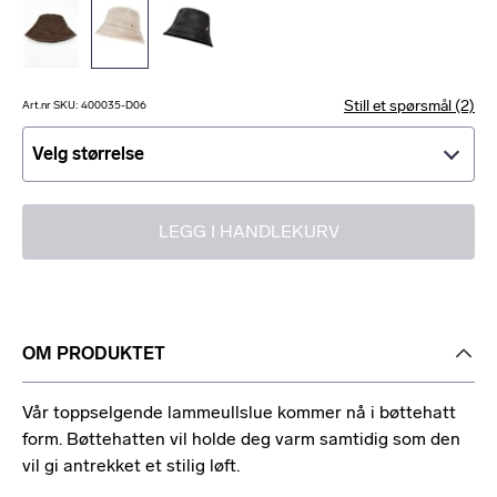
Still et spørsmål (2)
Art.nr SKU: 400035-D06
Velg størrelse
Velg størrelse
LEGG I HANDLEKURV
OM PRODUKTET
Vår toppselgende lammeullslue kommer nå i bøttehatt
form. Bøttehatten vil holde deg varm samtidig som den
vil gi antrekket et stilig løft.