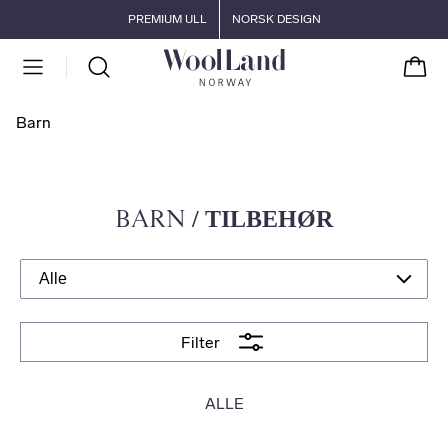
Gå til hovedinnhold
Gå til hovedmeny
PREMIUM ULL
NORSK DESIGN
Handl
Barn
BARN
/ TILBEHØR
Filter
ALLE