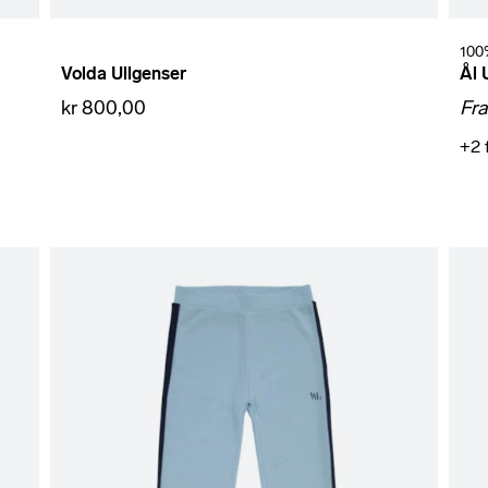
100
Volda Ullgenser
Ål 
kr 800,00
Fr
+2