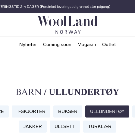
ERINGSTID 2-4 DAGER (Forsinket leveringstid grunnet stor pågang)
Nyheter
Coming soon
Magasin
Outlet
/ ULLUNDERTØY
BARN
RE
T-SKJORTER
BUKSER
ULLUNDERTØY
JAKKER
ULLSETT
TURKLÆR