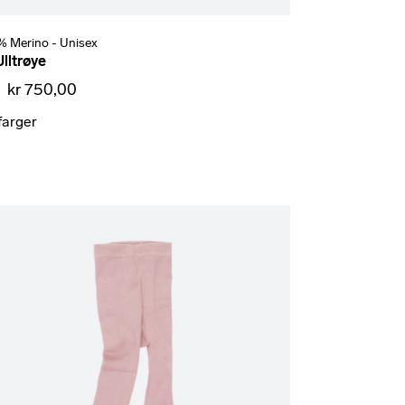
% Merino - Unisex
Ulltrøye
a
kr 750,00
farger