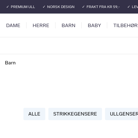
Gå til hovedinnhold
Gå til hovedmeny
PREMIUM ULL
NORSK DESIGN
FRAKT FRA KR 59,-
LEV
DAME
HERRE
BARN
BABY
TILBEHØR
Barn
ALLE
STRIKKEGENSERE
ULLGENSE