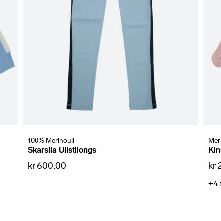
100% Merinoull
Meri
Skarslia Ullstilongs
Kin
kr 600,00
kr 
+4