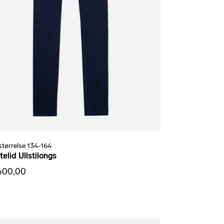
størrelse 134-164
telid Ullstilongs
 600,00