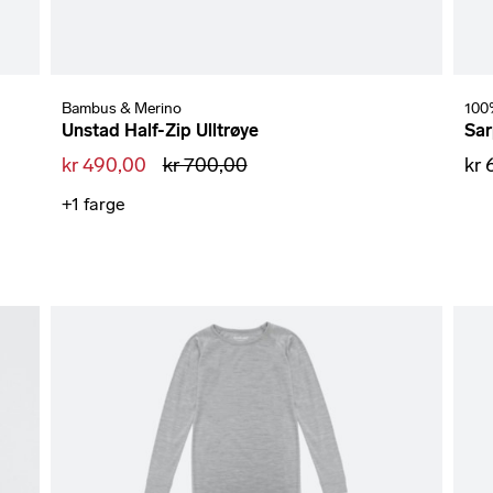
Bambus & Merino
100
Unstad Half-Zip Ulltrøye
Sar
kr 490,00
kr 700,00
kr
+1
farge