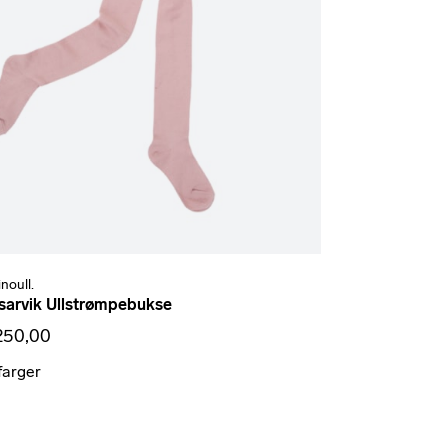
noull.
sarvik Ullstrømpebukse
250,00
farger