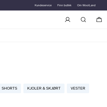
Kundeservice
Finn butikk
Om WoolLand
Handl
SHORTS
KJOLER & SKJØRT
VESTER