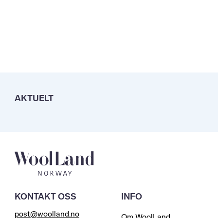
AKTUELT
KONTAKT OSS
INFO
post@woolland.no
Om WoolLand