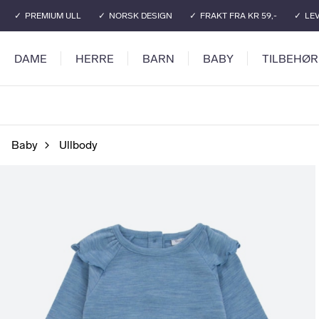
Gå til hovedinnhold
Gå til hovedmeny
PREMIUM ULL
NORSK DESIGN
FRAKT FRA KR 59,-
LEV
DAME
HERRE
BARN
BABY
TILBEHØR
Baby
Ullbody