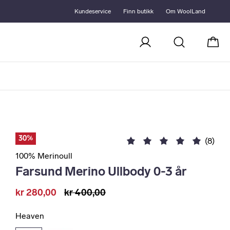
Kundeservice
Finn butikk
Om WoolLand
Handl
30%
(8)
100% Merinoull
Farsund Merino Ullbody 0-3 år
kr 280,00
kr 400,00
Heaven