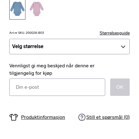
Størrelsesguide
Art.nr SKU: 200028-B03
Velg størrelse
Velg størrelse
Vennligst gi meg beskjed når denne er
tilgjengelig for kjøp
OK
Produktinformasjon
Still et spørsmål (0)