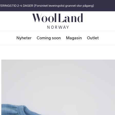
ERINGSTID 2-4 DAGER (Forsinket leveringstid grunnet stor pågang)
Nyheter
Coming soon
Magasin
Outlet