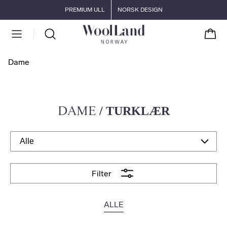
Gå til hovedinnhold
Gå til hovedmeny
PREMIUM ULL
NORSK DESIGN
Handl
Dame
DAME
/ TURKLÆR
Filter
ALLE