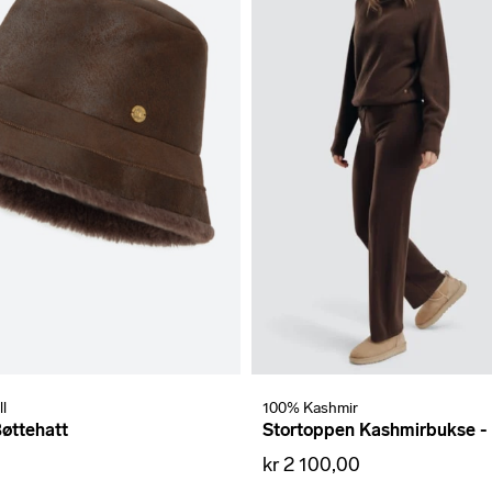
l
100% Kashmir
øttehatt
Stortoppen Kashmirbukse -
0
kr 2 100,00