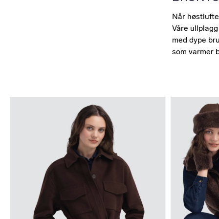
Når høstlufte
Våre ullplagg
med dype brun
som varmer b