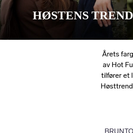
HØSTENS TREND
Årets far
av Hot F
tilfører e
Høsttrend
BRUNTO