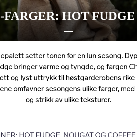
-FARGER: HOT FUDG
gepalett setter tonen for en lun sesong. Dy
udge bringer varme og tyngde, og fargen 
t lett og lyst uttrykk til høstgarderobens rike
ene omfavner sesongens ulike farger, med 
og strikk av ulike teksturer.
NER: HOT FUDGE, NOUGAT OG COFFEE