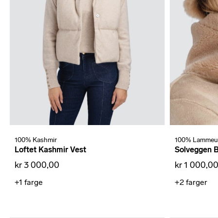
100% Kashmir
100% Lammeul
Loftet Kashmir Vest
Solveggen B
kr 3 000,00
kr 1 000,0
+1
farge
+2
farger