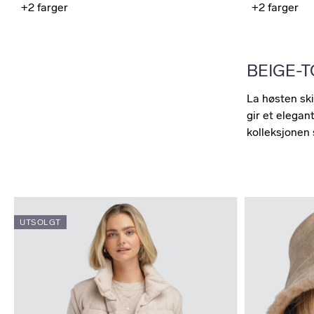
+2
farger
+2
farger
BEIGE-T
La høsten ski
gir et elegan
kolleksjonen
UTSOLGT