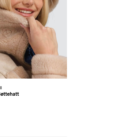
l
øttehatt
0