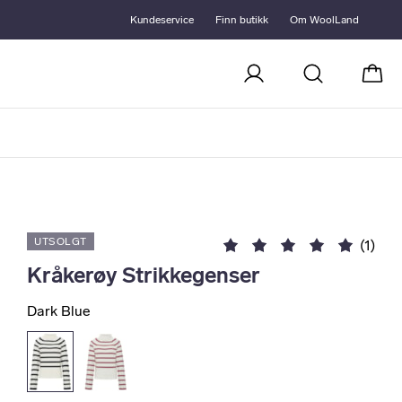
Kundeservice
Finn butikk
Om WoolLand
Handl
UTSOLGT
(1)
Kråkerøy Strikkegenser
Dark Blue