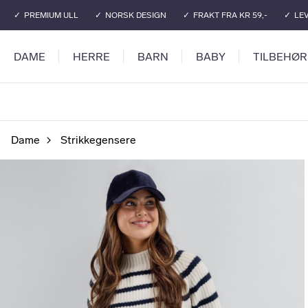
Gå til hovedinnhold
Gå til hovedmeny
PREMIUM ULL
NORSK DESIGN
FRAKT FRA KR 59,-
LEV
DAME
HERRE
BARN
BABY
TILBEHØR
Dame
Strikkegensere