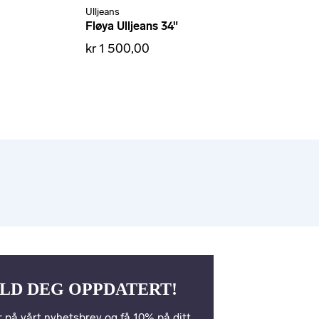
Ulljeans
Fløya Ulljeans 34"
kr 1 500,00
LD DEG OPPDATERT!
 på vårt nyhetsbrev og få 10% på ditt