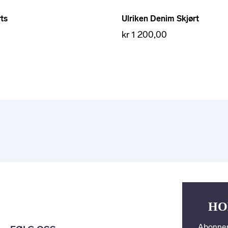
ts
Ulriken Denim Skjørt
kr 1 200,00
HO
Abonner