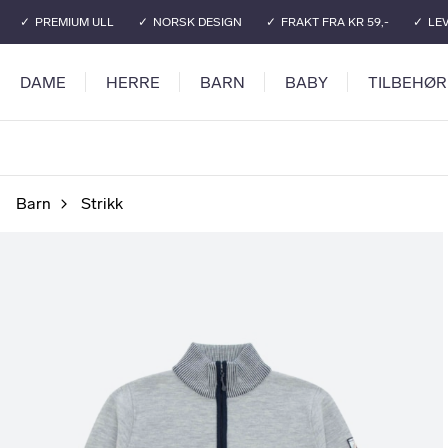
Gå til hovedinnhold
Gå til hovedmeny
PREMIUM ULL
NORSK DESIGN
FRAKT FRA KR 59,-
LEV
DAME
HERRE
BARN
BABY
TILBEHØR
Barn
Strikk