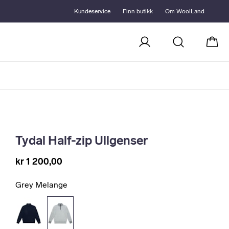
Kundeservice
Finn butikk
Om WoolLand
Handl
Tydal Half-zip Ullgenser
kr 1 200,00
Grey Melange