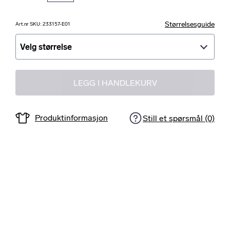
Størrelsesguide
Art.nr SKU: 233157-E01
Velg størrelse
Velg størrelse
LEGG I HANDLEKURV
Produktinformasjon
Still et spørsmål (0)