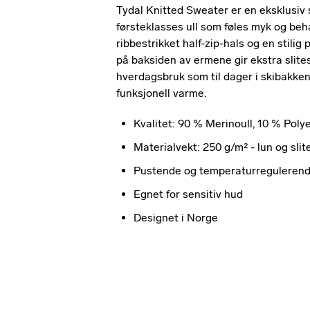
Tydal Knitted Sweater er en eksklusiv s
førsteklasses ull som føles myk og beh
ribbestrikket half-zip-hals og en stili
på baksiden av ermene gir ekstra slitest
hverdagsbruk som til dager i skibakken
funksjonell varme.
Kvalitet: 90 % Merinoull, 10 % Poly
Materialvekt: 250 g/m² - lun og slit
Pustende og temperaturreguleren
Egnet for sensitiv hud
Designet i Norge