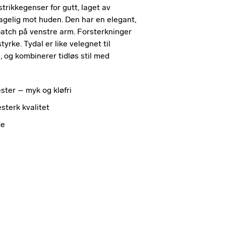
trikkegenser for gutt, laget av
agelig mot huden. Den har en elegant,
g patch på venstre arm. Forsterkninger
yrke. Tydal er like velegnet til
, og kombinerer tidløs stil med
ester – myk og kløfri
esterk kvalitet
de