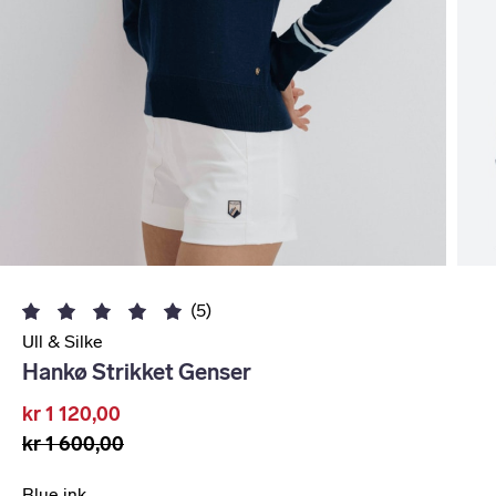
(5)
Ull & Silke
Hankø Strikket Genser
kr 1 120,00
kr 1 600,00
Blue ink