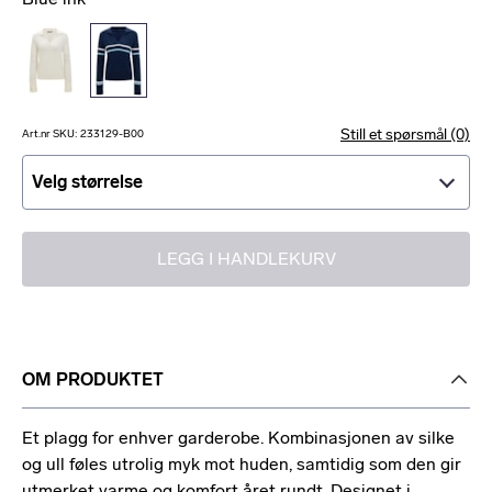
Still et spørsmål (0)
Art.nr SKU: 233129-B00
Velg størrelse
Velg størrelse
LEGG I HANDLEKURV
OM PRODUKTET
Et plagg for enhver garderobe. Kombinasjonen av silke
og ull føles utrolig myk mot huden, samtidig som den gir
utmerket varme og komfort året rundt. Designet i