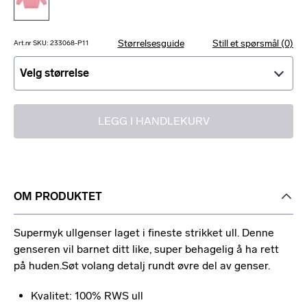
Størrelsesguide
Still et spørsmål (0)
Art.nr SKU: 233068-P11
Velg størrelse
Velg størrelse
LEGG I HANDLEKURV
OM PRODUKTET
Supermyk ullgenser laget i fineste strikket ull. Denne
genseren vil barnet ditt like, super behagelig å ha rett
på huden.Søt volang detalj rundt øvre del av genser.
Kvalitet: 100% RWS ull