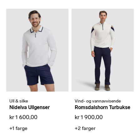
Ull & silke
Vind- og vannavvisende
Nidelva Ullgenser
Romsdalshorn Turbukse
kr 1 600,00
kr 1 900,00
+1
farge
+2
farger