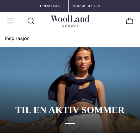
Gå til hovedinnhold
Gå til hovedmeny
PREMIUM ULL
NORSK DESIGN
Handl
Inspirasjon
TIL EN AKTIV SOMMER