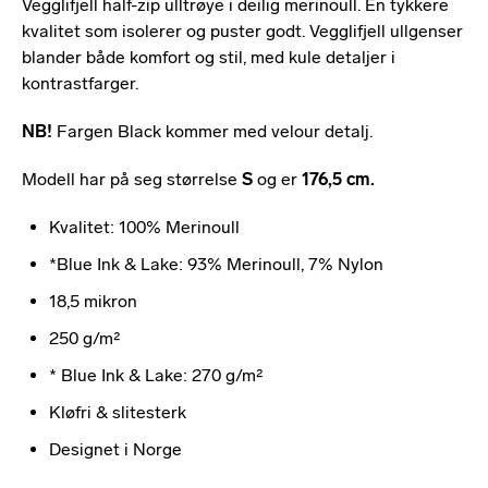
Vegglifjell half-zip ulltrøye i deilig merinoull. En tykkere
kvalitet som isolerer og puster godt. Vegglifjell ullgenser
blander både komfort og stil, med kule detaljer i
kontrastfarger.
NB!
Fargen Black kommer med velour detalj.
Modell har på seg størrelse
S
og er
176,5
cm.
Kvalitet: 100% Merinoull
*Blue Ink & Lake: 93% Merinoull, 7% Nylon
18,5 mikron
250 g/m²
* Blue Ink & Lake: 270 g/m²
Kløfri & slitesterk
Designet i Norge